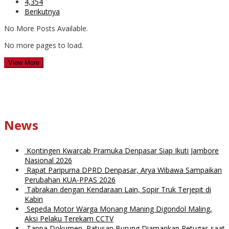
4,354
Berikutnya
No More Posts Available.
No more pages to load.
View More
News
Kontingen Kwarcab Pramuka Denpasar Siap Ikuti Jambore
Nasional 2026
Rapat Paripurna DPRD Denpasar, Arya Wibawa Sampaikan
Perubahan KUA-PPAS 2026
Tabrakan dengan Kendaraan Lain, Sopir Truk Terjepit di
Kabin
Sepeda Motor Warga Monang Maning Digondol Maling,
Aksi Pelaku Terekam CCTV
Tanpa Dokumen, Ratusan Burung Diamankan Petugas saat