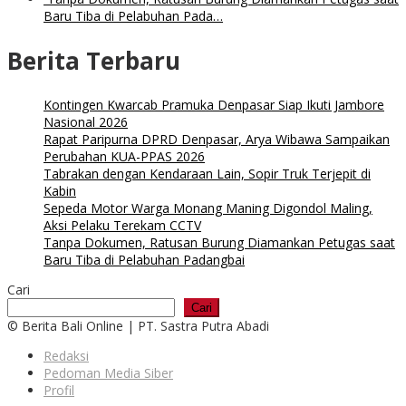
Baru Tiba di Pelabuhan Pada…
Berita Terbaru
Kontingen Kwarcab Pramuka Denpasar Siap Ikuti Jambore
Nasional 2026
Rapat Paripurna DPRD Denpasar, Arya Wibawa Sampaikan
Perubahan KUA-PPAS 2026
Tabrakan dengan Kendaraan Lain, Sopir Truk Terjepit di
Kabin
Sepeda Motor Warga Monang Maning Digondol Maling,
Aksi Pelaku Terekam CCTV
Tanpa Dokumen, Ratusan Burung Diamankan Petugas saat
Baru Tiba di Pelabuhan Padangbai
Cari
Cari
© Berita Bali Online | PT. Sastra Putra Abadi
Redaksi
Pedoman Media Siber
Profil