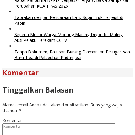
Rapat Paripurna DPRD Denpasar, Arya Wibawa Sampaikan
Perubahan KUA-PPAS 2026
Tabrakan dengan Kendaraan Lain, Sopir Truk Terjepit di
Kabin
Sepeda Motor Warga Monang Maning Digondol Maling,
Aksi Pelaku Terekam CCTV
Tanpa Dokumen, Ratusan Burung Diamankan Petugas saat
Baru Tiba di Pelabuhan Padangbai
Komentar
Tinggalkan Balasan
Alamat email Anda tidak akan dipublikasikan.
Ruas yang wajib
ditandai
*
Komentar