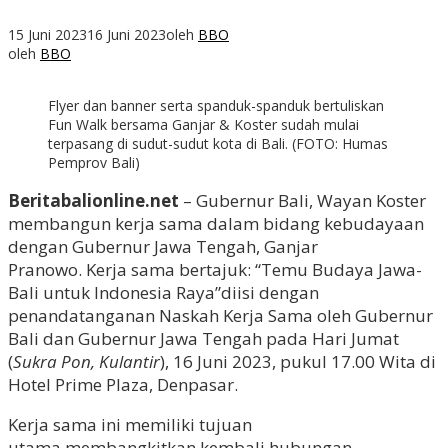
15 Juni 2023
16 Juni 2023
oleh
BBO
oleh
BBO
Flyer dan banner serta spanduk-spanduk bertuliskan
Fun Walk bersama Ganjar & Koster sudah mulai
terpasang di sudut-sudut kota di Bali. (FOTO: Humas
Pemprov Bali)
Beritabalionline.net
– Gubernur Bali, Wayan Koster
membangun kerja sama dalam bidang kebudayaan
dengan Gubernur Jawa Tengah, Ganjar
Pranowo.
Kerja sama bertajuk: “Temu Budaya Jawa-
Bali untuk Indonesia Raya”diisi dengan
penandatanganan Naskah Kerja Sama oleh Gubernur
Bali dan Gubernur Jawa Tengah pada Hari Jumat
(
Sukra Pon, Kulantir
), 16 Juni 2023, pukul 17.00 Wita di
Hotel Prime Plaza, Denpasar.
Kerja sama ini memiliki tujuan
utama membangkitkan kembali hubungan