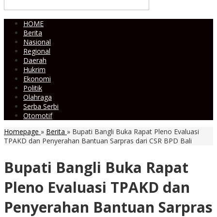
HOME
Berita
Nasional
Regional
Daerah
Hukrim
Ekonomi
Politik
Olahraga
Serba Serbi
Otomotif
Homepage
»
Berita
»
Bupati Bangli Buka Rapat Pleno Evaluasi
TPAKD dan Penyerahan Bantuan Sarpras dari CSR BPD Bali
Bupati Bangli Buka Rapat
Pleno Evaluasi TPAKD dan
Penyerahan Bantuan Sarpras