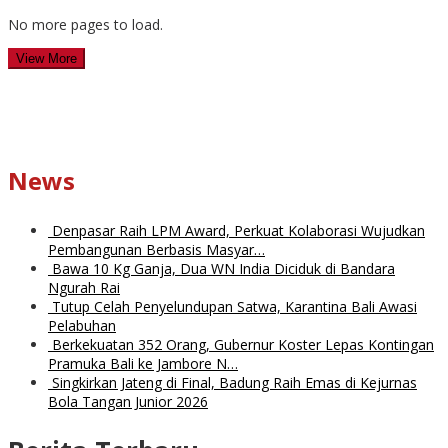
No more pages to load.
View More
News
Denpasar Raih LPM Award, Perkuat Kolaborasi Wujudkan
Pembangunan Berbasis Masyar…
Bawa 10 Kg Ganja, Dua WN India Diciduk di Bandara
Ngurah Rai
Tutup Celah Penyelundupan Satwa, Karantina Bali Awasi
Pelabuhan
Berkekuatan 352 Orang, Gubernur Koster Lepas Kontingan
Pramuka Bali ke Jambore N…
Singkirkan Jateng di Final, Badung Raih Emas di Kejurnas
Bola Tangan Junior 2026