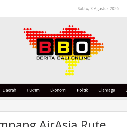
Sabtu, 8 Agustus 2026
Daerah
Hukrim
Ekonomi
Politik
Olahraga
mpang AirAsia Rute