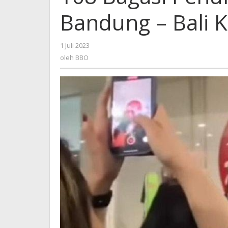
Rute
Bandung – Bali K
Bandung
-
Bali
1 Juli 2023
oleh
Ketinggalan
BBO
oleh
BBO