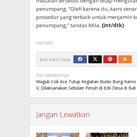
masalah tersebut dengan tetap mengut
penumpang. “Oleh karena itu, kami sen
prosedur yang terbaik untuk menjamin 
penumpang,” tandas Mila.
(int/dtk)
oleh
BBO
Ikuti Kami Pada
Navigasi
Pos sebelumnya
Wagub Cok Ace Tutup Kegiatan Bulan Bung Karno
pos
V, Dilaksanakan Sebulan Penuh di 636 Desa di Bali
Jangan Lewatkan