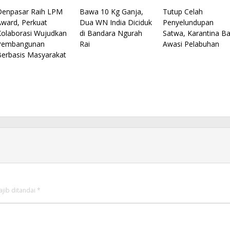
Denpasar Raih LPM
Bawa 10 Kg Ganja,
Tutup Celah
Award, Perkuat
Dua WN India Diciduk
Penyelundupan
Kolaborasi Wujudkan
di Bandara Ngurah
Satwa, Karantina Bal
Pembangunan
Rai
Awasi Pelabuhan
Berbasis Masyarakat
ajib ditandai
*