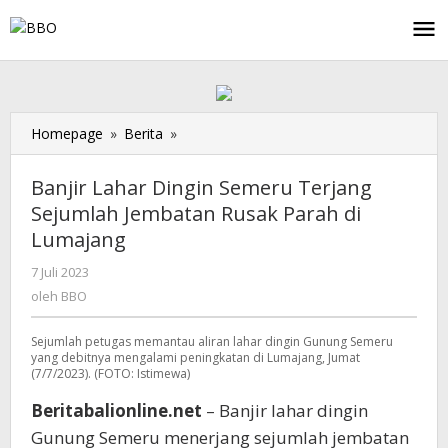
Lewati
ke
konten
Homepage
»
Berita
»
Banjir
Lahar
Dingin
Banjir Lahar Dingin Semeru Terjang
Semeru
Sejumlah Jembatan Rusak Parah di
Terjang
Lumajang
Sejumlah
Jembatan
7 Juli 2023
oleh
Rusak
BBO
oleh
BBO
Parah
di
Sejumlah petugas memantau aliran lahar dingin Gunung Semeru
Lumajang
yang debitnya mengalami peningkatan di Lumajang, Jumat
(7/7/2023). (FOTO: Istimewa)
Beritabalionline.net
– Banjir lahar dingin
Gunung Semeru menerjang sejumlah jembatan