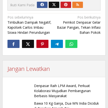
Ikuti Kami Pada
Navigasi
Pos sebelumnya
Pos berikutnya
Timbulkan Dampak Negatif,
Pemkot Denpasar Gelar
pos
Kapolsek Carlos Imbau
Bazar Pangan, Tekan Inflasi
Siswa Hindari Perundungan
Bahan Pokok
Jangan Lewatkan
Denpasar Raih LPM Award, Perkuat
Kolaborasi Wujudkan Pembangunan
Berbasis Masyarakat
Bawa 10 Kg Ganja, Dua WN India Diciduk