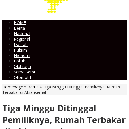
HOME
Berita
Nasional
Regional
Daerah
Hukrim
Ekonomi
Politik
Olahraga
Serba Serbi
Otomotif
Homepage
»
Berita
»
Tiga Minggu Ditinggal Pemiliknya, Rumah
Terbakar di Abiansemal
Tiga Minggu Ditinggal
Pemiliknya, Rumah Terbakar