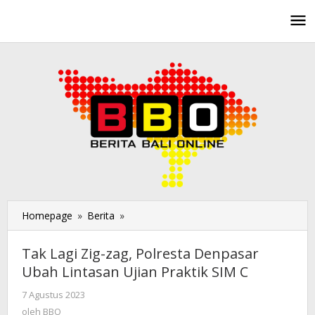
Lewati
ke
konten
Homepage
»
Berita
»
Tak
Lagi
Zig-
Tak Lagi Zig-zag, Polresta Denpasar
zag,
Ubah Lintasan Ujian Praktik SIM C
Polresta
Denpasar
7 Agustus 2023
oleh
Ubah
BBO
oleh
BBO