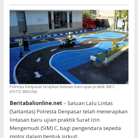
Lintasan
Ujian
Praktik
SIM
C
Polresta Denpasar terapkan lintasan baru ujian praktik SIM C.
(FOTO: BBO/Ist)
Beritabalionline.net
– Satuan Lalu Lintas
(Satlantas) Polresta Denpasar telah menerapkan
lintasan baru ujian praktik Surat Izin
Mengemudi (SIM) C, bagi pengendara sepeda
motor dalam bentuk sirkuit.