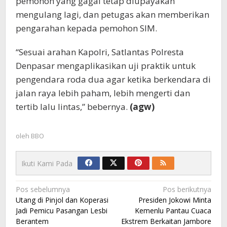
pemohon yang gagal tetap diupayakan
mengulang lagi, dan petugas akan memberikan
pengarahan kepada pemohon SIM.
“Sesuai arahan Kapolri, Satlantas Polresta
Denpasar mengaplikasikan uji praktik untuk
pengendara roda dua agar ketika berkendara di
jalan raya lebih paham, lebih mengerti dan
tertib lalu lintas,” bebernya.
(agw)
oleh
BBO
Ikuti Kami Pada
Navigasi
Pos sebelumnya
Pos berikutnya
Utang di Pinjol dan Koperasi
Presiden Jokowi Minta
pos
Jadi Pemicu Pasangan Lesbi
Kemenlu Pantau Cuaca
Berantem
Ekstrem Berkaitan Jambore