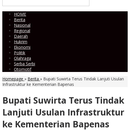
HOME
Berita
Nasional
Regional
Daerah
Hukrim
Ekonomi
Politik
Olahraga
Serba Serbi
Otomotif
Homepage
»
Berita
»
Bupati Suwirta Terus Tindak Lanjuti Usulan
Infrastruktur ke Kementerian Bapenas
Bupati Suwirta Terus Tindak
Lanjuti Usulan Infrastruktur
ke Kementerian Bapenas