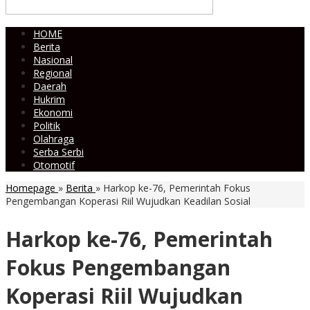
HOME
Berita
Nasional
Regional
Daerah
Hukrim
Ekonomi
Politik
Olahraga
Serba Serbi
Otomotif
Homepage
»
Berita
»
Harkop ke-76, Pemerintah Fokus
Pengembangan Koperasi Riil Wujudkan Keadilan Sosial
Harkop ke-76, Pemerintah
Fokus Pengembangan
Koperasi Riil Wujudkan