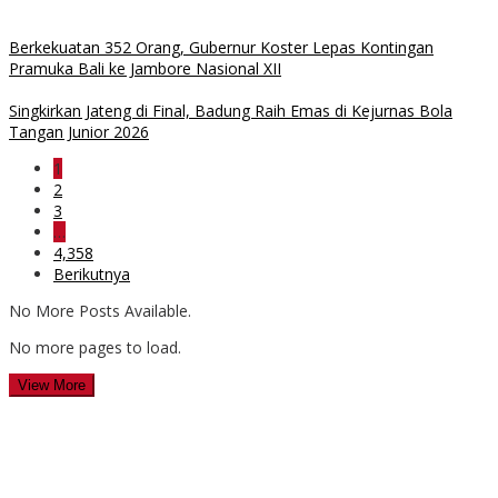
Berkekuatan 352 Orang, Gubernur Koster Lepas Kontingan
Pramuka Bali ke Jambore Nasional XII
Singkirkan Jateng di Final, Badung Raih Emas di Kejurnas Bola
Tangan Junior 2026
1
2
3
…
4,358
Berikutnya
No More Posts Available.
No more pages to load.
View More