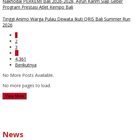
Nakhodai PERKEMI Bali 2026-2028, Ajrun Karim Siap Geber
Program Prestasi Atlet Kempo Bali
Tinggi Animo Warga Pulau Dewata Ikuti QRIS Bali Summer Run
2026
1
2
3
…
4,361
Berikutnya
No More Posts Available.
No more pages to load.
View More
News