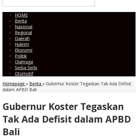
HOME
Berita
Nasional
Regional
Daerah
Hukrim
Ekonomi
Politik
Olahraga
Serba Serbi
Otomotif
Homepage
»
Berita
»
Gubernur Koster Tegaskan Tak Ada Defisit
dalam APBD Bali
Gubernur Koster Tegaskan
Tak Ada Defisit dalam APBD
Bali