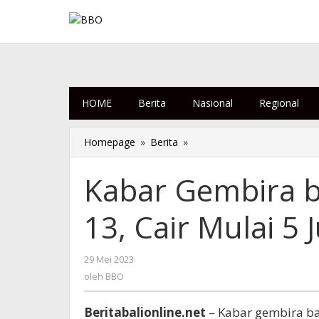
Lewati
ke
konten
HOME
Berita
Nasional
Regional
Homepage
»
Berita
»
Kabar
Gembira
bagi
Kabar Gembira ba
PNS,
Dapat
13, Cair Mulai 5 
Gaji
Ke-
13,
29 Mei 2023
oleh
Cair
BBO
oleh
BBO
Mulai
5
Juni
Beritabalionline.net
– Kabar gembira bag