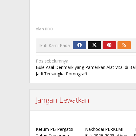
oleh
BBO
Ikuti Kami Pada
Navigasi
Pos sebelumnya
Bule Asal Denmark yang Pamerkan Alat Vital di Bal
pos
Jadi Tersangka Pornografi
Jangan Lewatkan
Ketum PB Pergatsi
Nakhodai PERKEMI
Tutup Turnamen
Bali 2026-2028, Ajrun