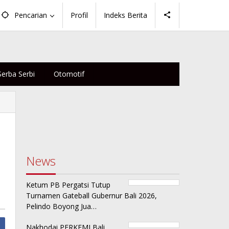
Pencarian
Profil
Indeks Berita
Serba Serbi
Otomotif
-
News
Ketum PB Pergatsi Tutup
Turnamen Gateball Gubernur Bali 2026,
Pelindo Boyong Jua…
Nakhodai PERKEMI Bali