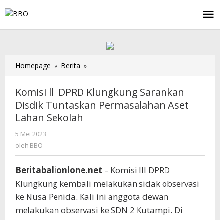
Lewati
ke
konten
Homepage
»
Berita
»
Komisi
lll
DPRD
Komisi lll DPRD Klungkung Sarankan
Klungkung
Disdik Tuntaskan Permasalahan Aset
Sarankan
Lahan Sekolah
Disdik
Tuntaskan
5 Mei 2023
oleh
Permasalahan
BBO
oleh
BBO
Aset
Lahan
Sekolah
Beritabalionlone.net
– Komisi III DPRD
Klungkung kembali melakukan sidak observasi
ke Nusa Penida. Kali ini anggota dewan
melakukan observasi ke SDN 2 Kutampi. Di