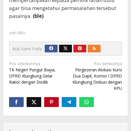
mempertanyakan kepada pemilik lahan dulu
agar bisa mengetahui permasalahan tersebut
pasalnya.
(ble)
oleh
BBO
Ikuti Kami Pada
Navigasi
Pos sebelumnya
Pos berikutnya
TK Negeri Pungut Biaya,
Pergeseran Alokasi Kursi
pos
DPRD Klungkung Gelar
Dua Dapil, Komisi I DPRD
Rakor dengan Disdik
Klungkung Diskusi dengan
KPU